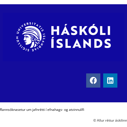
Rannsóknasetur um jafnrétti í efnahags- og atvinnulífi
© Allur réttur áskilinn